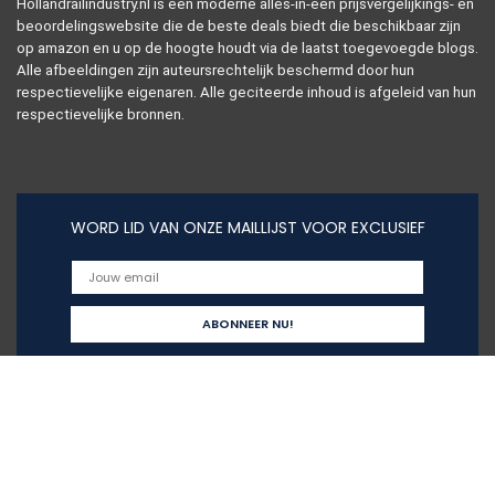
Hollandrailindustry.nl is een moderne alles-in-één prijsvergelijkings- en
beoordelingswebsite die de beste deals biedt die beschikbaar zijn
op amazon en u op de hoogte houdt via de laatst toegevoegde blogs.
Alle afbeeldingen zijn auteursrechtelijk beschermd door hun
respectievelijke eigenaren. Alle geciteerde inhoud is afgeleid van hun
respectievelijke bronnen.
WORD LID VAN ONZE MAILLIJST VOOR EXCLUSIEF
Snelle links
Home