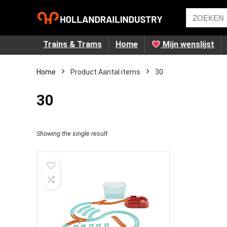
Trains & Trams
Home
Mijn wenslijst
Home
Product Aantal items
‎30
‎30
Showing the single result