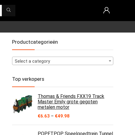
Productcategorieën
Select a category
Top verkopers
Thomas & Friends FXX19 Track
Master Emily grote gegoten
metalen motor
Price
€
6.63
–
€
49.98
range:
€6.63
through
POPETPOP Speelgoedtrein Tunnel