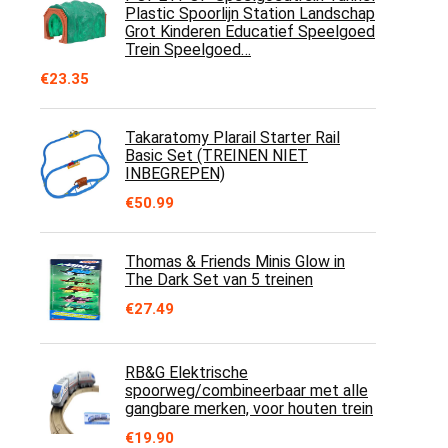
€49.98
Plastic Spoorlijn Station Landschap
Grot Kinderen Educatief Speelgoed
Trein Speelgoed…
€
23.35
Takaratomy Plarail Starter Rail
Basic Set (TREINEN NIET
INBEGREPEN)
€
50.99
Thomas & Friends Minis Glow in
The Dark Set van 5 treinen
€
27.49
RB&G Elektrische
spoorweg/combineerbaar met alle
gangbare merken, voor houten trein
€
19.90